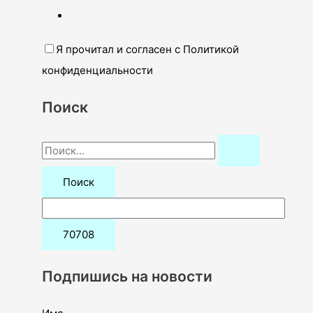
Я прочитал и согласен с Политикой
конфиденциальности
Поиск
П
о
и
с
к
:
Подпишись на новости