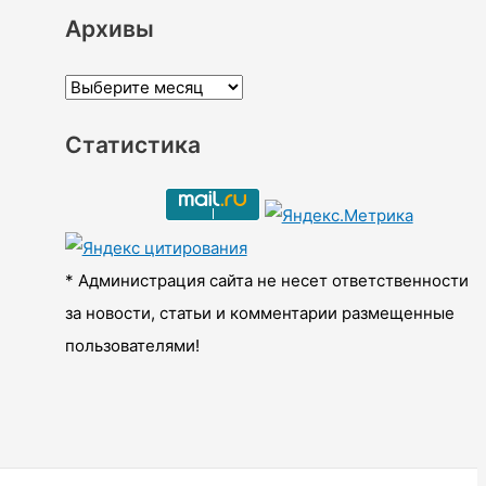
Архивы
А
р
Статистика
х
и
в
ы
* Администрация сайта не несет ответственности
за новости, статьи и комментарии размещенные
пользователями!