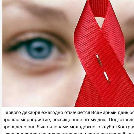
Первого декабря ежегодно отмечается Всемирный день бо
прошло мероприятие, посвященное этому дню. Подготовл
проведено оно было членами молодежного клуба «Контрас
Накануне среди учащихся старшего и среднего звена был 