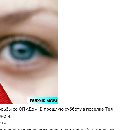
рьбы со СПИДом. В прошлую субботу в поселке Тея
ено и
т».
проведен конкурс рисунков и листовок «Альтернатива