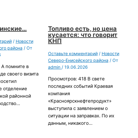
цинские…
Топливо есть, но цена
кусается: что говорит
КНП
тарий
/
Новости
ого района
/ От
Оставьте комментарий
/
Новости
6
Северо-Енисейского района
/ От
 А помните в
admin
/
19.06.2026
оде своего визита
Просмотров: 418 В свете
посетил
последних событий Краевая
е отделение
компания
кой районной
«Красноярскнефтепродукт»
водство…
выступила с заявлением о
ситуации на заправках. По их
данным, никакого…