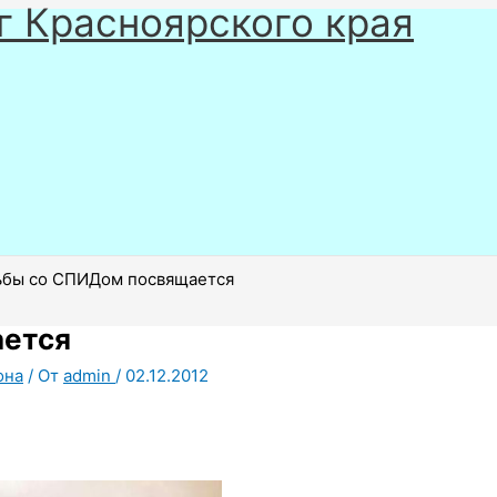
г Красноярского края
ьбы со СПИДом посвящается
ается
она
/ От
admin
/
02.12.2012