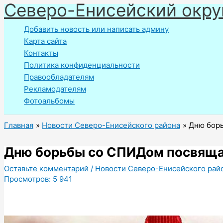
Северо-Енисейский окру
Перейти
к
Добавить новость или написать админу
содержимому
Карта сайта
Контакты
Политика конфиденциальности
Правообладателям
Рекламодателям
Фотоальбомы
Главная
Новости Северо-Енисейского района
Дню бор
Дню борьбы со СПИДом посвящ
Оставьте комментарий
/
Новости Северо-Енисейского рай
Просмотров:
5 941