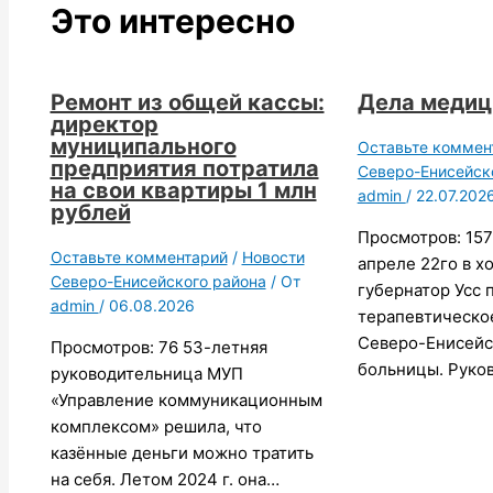
Это интересно
Ремонт из общей кассы:
Дела меди
директор
муниципального
Оставьте коммен
предприятия потратила
Северо-Енисейск
на свои квартиры 1 млн
admin
/
22.07.202
рублей
Просмотров: 157
Оставьте комментарий
/
Новости
апреле 22го в х
Северо-Енисейского района
/ От
губернатор Усс 
admin
/
06.08.2026
терапевтическо
Северо-Енисейс
Просмотров: 76 53-летняя
больницы. Руко
руководительница МУП
«Управление коммуникационным
комплексом» решила, что
казённые деньги можно тратить
на себя. Летом 2024 г. она…