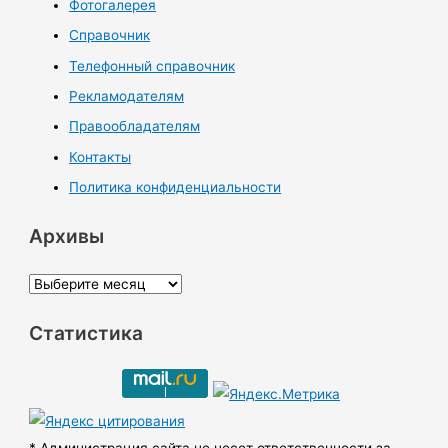
Фотогалерея
Справочник
Телефонный справочник
Рекламодателям
Правообладателям
Контакты
Политика конфиденциальности
Архивы
А
р
Статистика
х
и
в
ы
* Администрация сайта не несет ответственности за