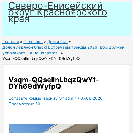
Северо-Енисейский
Перейти
округ Красноярского
к
края
содержимому
Главная
Полезное
Дом и быт
Долой ледяной блеск! Встречаем тренды 2026: дом должен
успокаивать, а не напрягать
Vsqm-QQselInLbqzQwYt-DYh69dWyfpQ
Vsqm-QQselInLbqzQwYt-
DYh69dWyfpQ
Оставьте комментарий
/ От
admin
/
07.06.2026
Просмотров:
50