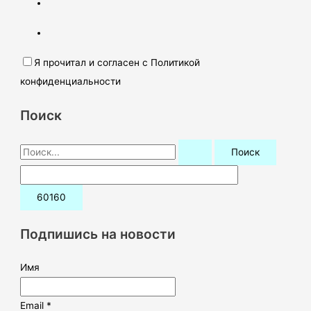
Я прочитал и согласен с Политикой
конфиденциальности
Поиск
П
о
и
с
к
Подпишись на новости
:
Имя
Email *