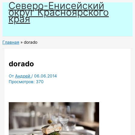
Северо-Енисейский
Перейти
округ Красноярского
к
края
содержимому
Главная
dorado
dorado
От
Андрей
/
06.06.2014
Просмотров:
370