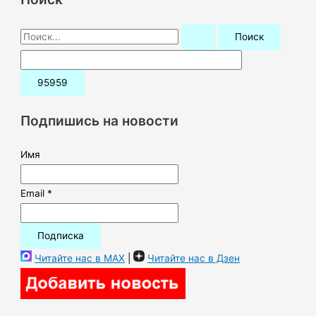
П
о
и
с
к
Подпишись на новости
:
Имя
Email *
Читайте нас в MAX
|
Читайте нас в Дзен