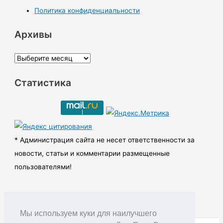
Политика конфиденциальности
Архивы
А
р
Статистика
х
и
в
ы
* Администрация сайта не несет ответственности за
новости, статьи и комментарии размещенные
пользователями!
Мы используем куки для наилучшего