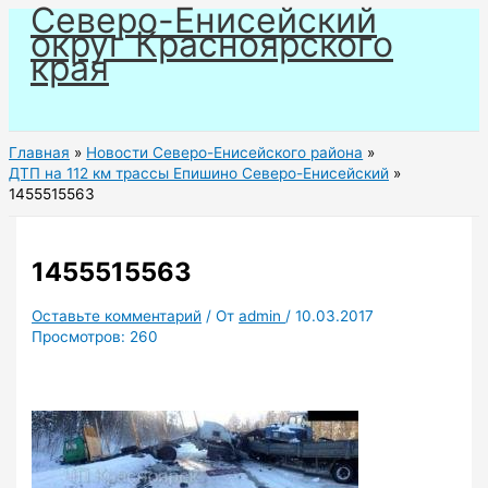
Северо-Енисейский
Перейти
округ Красноярского
к
края
содержимому
Главная
Новости Северо-Енисейского района
ДТП на 112 км трассы Епишино Северо-Енисейский
1455515563
1455515563
Оставьте комментарий
/ От
admin
/
10.03.2017
Просмотров:
260