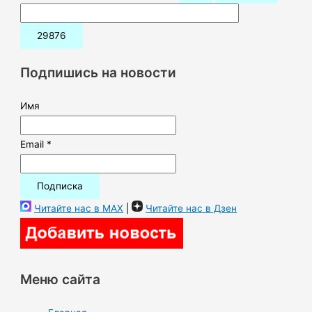
о
и
с
к
Подпишись на новости
:
Имя
Email *
Читайте нас в MAX
|
Читайте нас в Дзен
Меню сайта