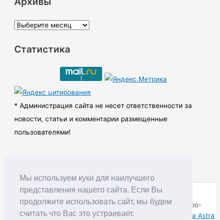
Архивы
А
р
Статистика
х
и
в
ы
* Администрация сайта не несет ответственности за
новости, статьи и комментарии размещенные
пользователями!
Мы используем куки для наилучшего
представления нашего сайта. Если Вы
продолжите использовать сайт, мы будем
Copyright © RUDNIK.MOBI 28.06.2008 - 2026 | Северо-
считать что Вас это устраивает.
Енисейский округ Красноярского края | Powered by
Тема Astra