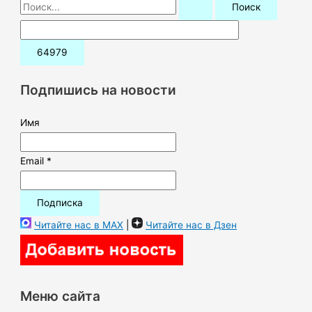
П
о
и
с
к
Подпишись на новости
:
Имя
Email *
Читайте нас в MAX
|
Читайте нас в Дзен
Меню сайта