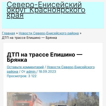
Северо-Енисейский
Перейти
округ Красноярского
к
края
содержимому
Главная
Новости Северо-Енисейского района
ДТП на трассе Епишино — Брянка
ДТП на трассе Епишино —
Брянка
Оставьте комментарий
/
Новости Северо-Енисейского
района
/ От
admin
/
18.09.2023
Просмотров:
3 122