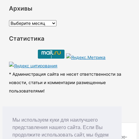
Архивы
А
р
Статистика
х
и
в
ы
* Администрация сайта не несет ответственности за
новости, статьи и комментарии размещенные
пользователями!
Мы используем куки для наилучшего
представления нашего сайта. Если Вы
продолжите использовать сайт, мы будем
Copyright © RUDNIK.MOBI 28.06.2008 - 2026 | Северо-