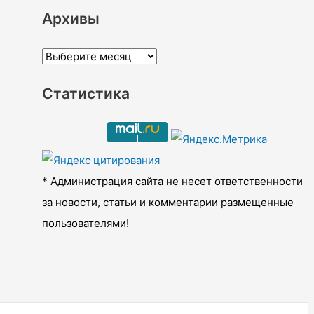
Архивы
А
р
Статистика
х
и
в
ы
* Администрация сайта не несет ответственности
за новости, статьи и комментарии размещенные
пользователями!