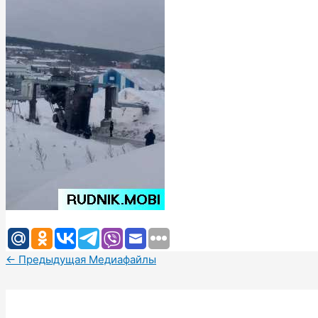
←
Предыдущая Медиафайлы