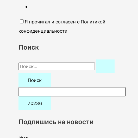
Я прочитал и согласен с Политикой
конфиденциальности
Поиск
П
о
и
с
к
:
Подпишись на новости