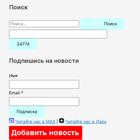
Поиск
П
о
и
с
к
Подпишись на новости
:
Имя
Email *
Читайте нас в MAX
|
Читайте нас в Дзен