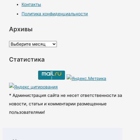
Контакты
Политика конфиденциальности
Архивы
А
р
Статистика
х
и
в
ы
* Администрация сайта не несет ответственности за
новости, статьи и комментарии размещенные
пользователями!