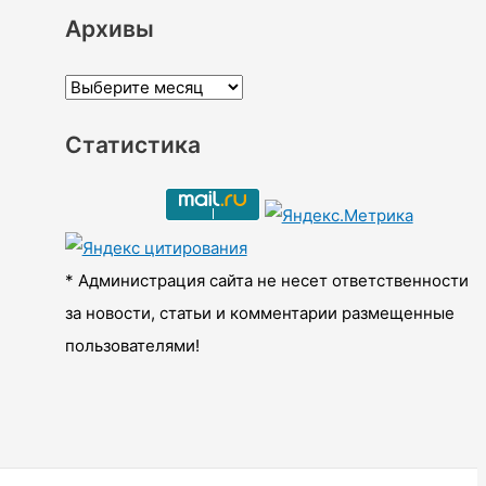
Архивы
А
р
Статистика
х
и
в
ы
* Администрация сайта не несет ответственности
за новости, статьи и комментарии размещенные
пользователями!