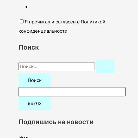
Я прочитал и согласен с Политикой
конфиденциальности
Поиск
П
о
и
с
к
:
Подпишись на новости