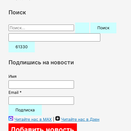
Поиск
П
о
и
с
к
Подпишись на новости
:
Имя
Email *
Читайте нас в MAX
|
Читайте нас в Дзен