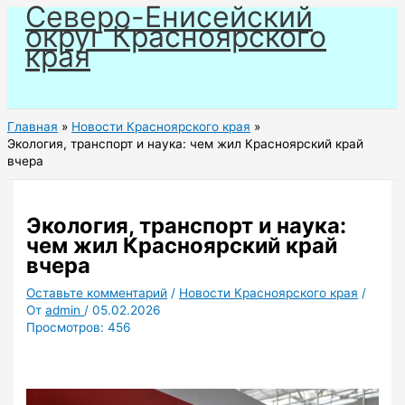
Северо-Енисейский
Перейти
округ Красноярского
к
края
содержимому
Главная
Новости Красноярского края
Экология, транспорт и наука: чем жил Красноярский край
вчера
Экология, транспорт и наука:
чем жил Красноярский край
вчера
Оставьте комментарий
/
Новости Красноярского края
/
От
admin
/
05.02.2026
Просмотров:
456