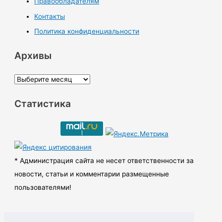
Правообладателям
Контакты
Политика конфиденциальности
Архивы
А
р
Статистика
х
и
в
ы
* Администрация сайта не несет ответственности за
новости, статьи и комментарии размещенные
пользователями!