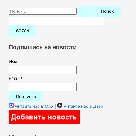
П
о
и
с
к
Подпишись на новости
:
Имя
Email *
Читайте нас в MAX
|
Читайте нас в Дзен