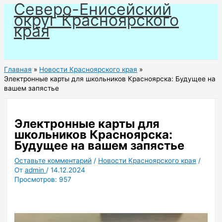
Северо-Енисейский
Перейти
округ Красноярского
к
края
содержимому
Главная
Новости Красноярского края
Электронные карты для школьников Красноярска: Будущее на
вашем запястье
Электронные карты для
школьников Красноярска:
Будущее на вашем запястье
Оставьте комментарий
/
Новости Красноярского края
/
От
admin
/
14.12.2024
Просмотров:
957