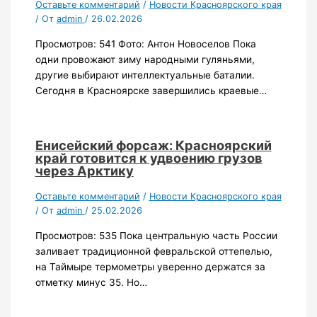
Оставьте комментарий
/
Новости Красноярского края
/ От
admin
/
26.02.2026
Просмотров: 541 Фото: Антон Новоселов Пока
одни провожают зиму народными гуляньями,
другие выбирают интеллектуальные баталии.
Сегодня в Красноярске завершились краевые…
Енисейский форсаж: Красноярский
край готовится к удвоению грузов
через Арктику
Оставьте комментарий
/
Новости Красноярского края
/ От
admin
/
25.02.2026
Просмотров: 535 Пока центральную часть России
заливает традиционной февральской оттепелью,
на Таймыре термометры уверенно держатся за
отметку минус 35. Но…