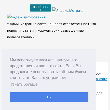
и
в
ы
* Администрация сайта не несет ответственности за
новости, статьи и комментарии размещенные
пользователями!
Мы используем куки для наилучшего
представления нашего сайта. Если Вы
продолжите использовать сайт, мы будем
Copyright © RUDNIK.MOBI 28.06.2008 - 2026 | Северо-
считать что Вас это устраивает.
Енисейский округ Красноярского края | Powered by
Тема Astra
WordPress
Узнать больше
Копирование материалов разрешается только соблюдая
Ок
Правила