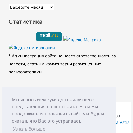
А
р
Статистика
х
и
в
ы
* Администрация сайта не несет ответственности за
новости, статьи и комментарии размещенные
пользователями!
Мы используем куки для наилучшего
представления нашего сайта. Если Вы
продолжите использовать сайт, мы будем
Copyright © RUDNIK.MOBI 28.06.2008 - 2026 | Северо-
считать что Вас это устраивает.
Енисейский округ Красноярского края | Powered by
Тема Astra
WordPress
Узнать больше