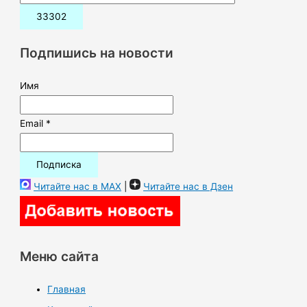
и
с
к
Подпишись на новости
:
Имя
Email *
Читайте нас в MAX
|
Читайте нас в Дзен
Меню сайта
Главная