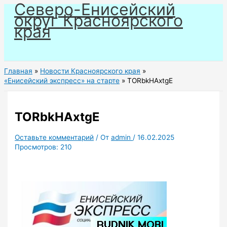
Северо-Енисейский
Перейти
округ Красноярского
к
края
содержимому
Главная
Новости Красноярского края
«Енисейский экспресс» на старте
TORbkHAxtgE
TORbkHAxtgE
Оставьте комментарий
/ От
admin
/
16.02.2025
Просмотров:
210