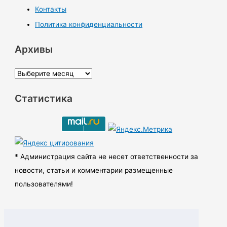
Контакты
Политика конфиденциальности
Архивы
А
р
Статистика
х
и
в
ы
* Администрация сайта не несет ответственности за
новости, статьи и комментарии размещенные
пользователями!