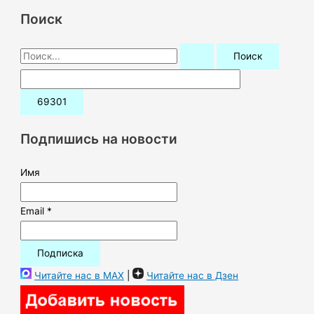
Поиск
П
о
и
с
к
Подпишись на новости
:
Имя
Email *
Читайте нас в MAX
|
Читайте нас в Дзен