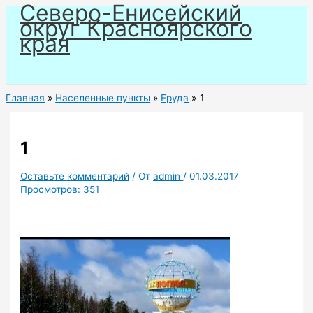
Северо-Енисейский
Перейти
округ Красноярского
к
края
содержимому
Главная
Населенные пункты
Еруда
1
1
Оставьте комментарий
/ От
admin
/
01.03.2017
Просмотров:
351