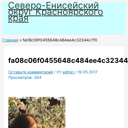
Северо-Енисейский
Перейти
округ Красноярского
к
края
содержимому
Главная
fa08c06f0455648c484ee4c32344c7f0
fa08c06f0455648c484ee4c32344
Оставьте комментарий
/ От
admin
/
19.05.2017
Просмотров:
294