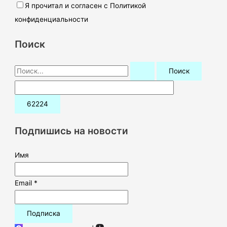
Я прочитал и согласен с Политикой
конфиденциальности
Поиск
П
о
и
с
к
Подпишись на новости
:
Имя
Email *