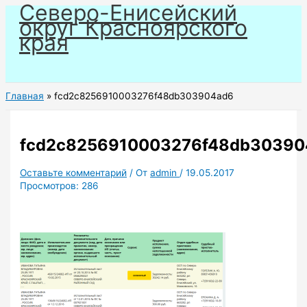
Северо-Енисейский
Перейти
округ Красноярского
к
края
содержимому
Главная
fcd2c8256910003276f48db303904ad6
fcd2c8256910003276f48db30390
Оставьте комментарий
/ От
admin
/
19.05.2017
Просмотров:
286