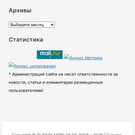
Архивы
А
р
Статистика
х
и
в
ы
* Администрация сайта не несет ответственности за
новости, статьи и комментарии размещенные
пользователями!
Copyright © RUDNIK.MOBI 28.06.2008 - 2026 | Северо-