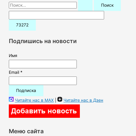
П
о
и
с
к
Подпишись на новости
:
Имя
Email *
Читайте нас в MAX
|
Читайте нас в Дзен
Меню сайта