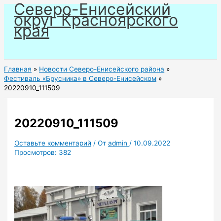
Северо-Енисейский
Перейти
округ Красноярского
к
края
содержимому
Главная
Новости Северо-Енисейского района
Фестиваль «Брусника» в Северо-Енисейском
20220910_111509
20220910_111509
Оставьте комментарий
/ От
admin
/
10.09.2022
Просмотров:
382