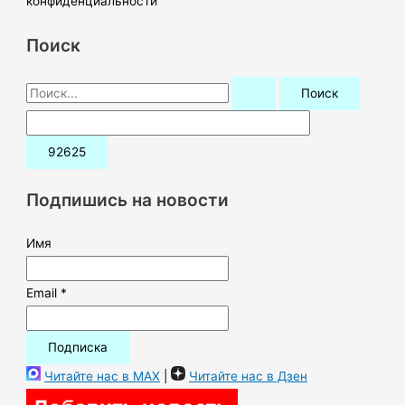
конфиденциальности
Поиск
П
о
и
с
к
Подпишись на новости
:
Имя
Email *
Читайте нас в MAX
|
Читайте нас в Дзен