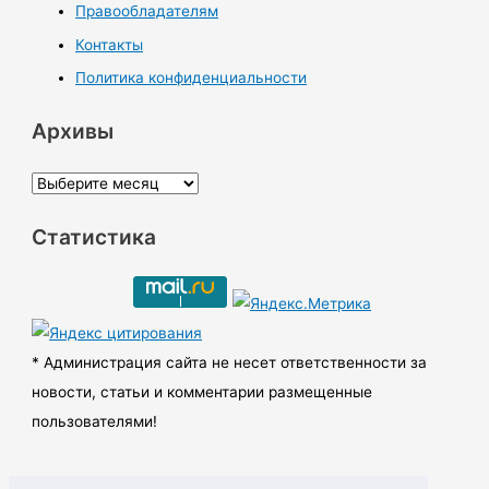
Правообладателям
Контакты
Политика конфиденциальности
Архивы
А
р
Статистика
х
и
в
ы
* Администрация сайта не несет ответственности за
новости, статьи и комментарии размещенные
пользователями!