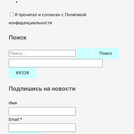
Я прочитал и согласен с Политикой
конфиденциальности
Поиск
П
о
и
с
к
Подпишись на новости
:
Имя
Email *