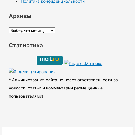
Политика конфиденциальности
Архивы
А
р
Статистика
х
и
в
ы
* Администрация сайта не несет ответственности за
новости, статьи и комментарии размещенные
пользователями!