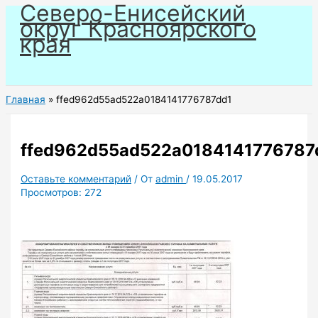
Северо-Енисейский
Перейти
округ Красноярского
к
края
содержимому
Главная
ffed962d55ad522a0184141776787dd1
ffed962d55ad522a0184141776787
Оставьте комментарий
/ От
admin
/
19.05.2017
Просмотров:
272