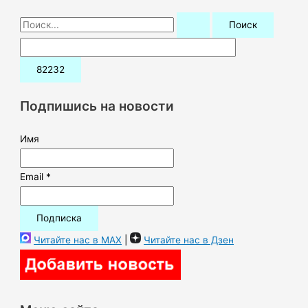
П
о
и
с
к
Подпишись на новости
:
Имя
Email *
Читайте нас в MAX
|
Читайте нас в Дзен