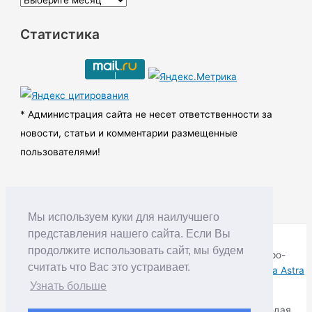
р
Статистика
х
и
в
ы
* Администрация сайта не несет ответственности за
новости, статьи и комментарии размещенные
пользователями!
Мы используем куки для наилучшего
представления нашего сайта. Если Вы
продолжите использовать сайт, мы будем
Copyright © RUDNIK.MOBI 28.06.2008 - 2026 | Северо-
считать что Вас это устраивает.
Енисейский округ Красноярского края | Powered by
Тема Astra
WordPress
Узнать больше
Копирование материалов разрешается только соблюдая