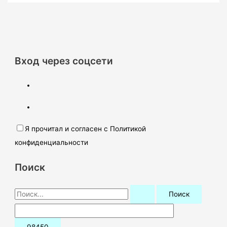
Вход через соцсети
Я прочитал и согласен с Политикой
конфиденциальности
Поиск
П
о
и