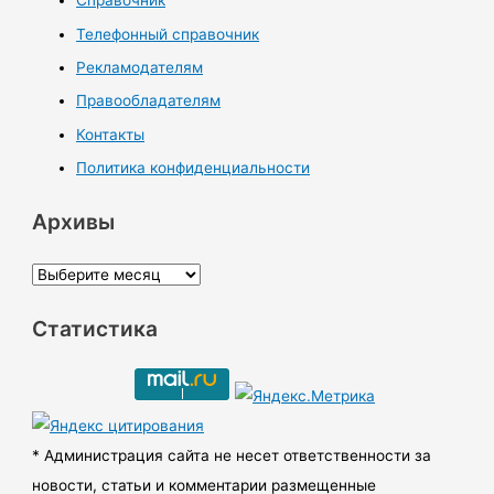
Справочник
Телефонный справочник
Рекламодателям
Правообладателям
Контакты
Политика конфиденциальности
Архивы
А
р
Статистика
х
и
в
ы
* Администрация сайта не несет ответственности за
новости, статьи и комментарии размещенные