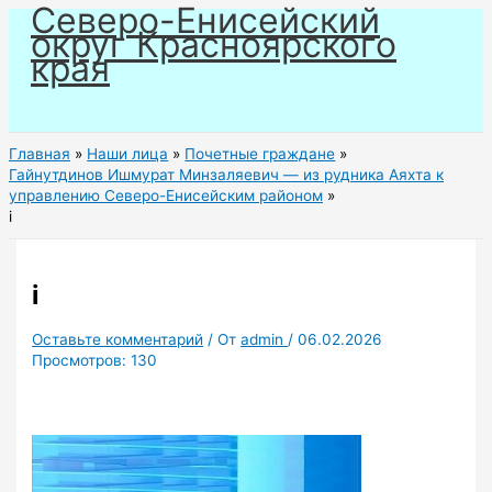
Северо-Енисейский
Перейти
округ Красноярского
к
края
содержимому
Главная
Наши лица
Почетные граждане
Гайнутдинов Ишмурат Минзаляевич — из рудника Аяхта к
управлению Северо-Енисейским районом
i
i
Оставьте комментарий
/ От
admin
/
06.02.2026
Просмотров:
130