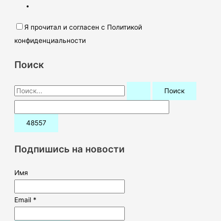
Я прочитал и согласен с Политикой
конфиденциальности
Поиск
П
о
и
с
к
Подпишись на новости
:
Имя
Email *