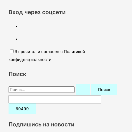
Вход через соцсети
Я прочитал и согласен с Политикой
конфиденциальности
Поиск
П
о
и
с
к
Подпишись на новости
: