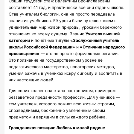
Общий трудовой стаж Валентины Брониславовны
составляет 41 год, и практически все они отданы школе.
Став учителем биологии, она не просто передавала
знания из учебников. Её уроки были путешествием в
удивительный мир живой природы, уроками бережного
отношения ко всему сущему. Звание
Учителя высшей
категории
и почётные титулы
«Заслуженный учитель
школы Российской Федерации»
и
«Отличник народного
просвещения»
— это не просто формальные регалии.
Это признание на государственном уровне её
педагогического мастерства, новаторских методов,
умения зажечь в учениках искру curiosity и воспитать в
них настоящих людей.
Для своих коллег она стала наставником, примером
беззаветной преданности профессии. Для учеников —
тем учителем, которого помнят всю жизнь: строгим,
справедливым, бесконечно увлечённым своим
предметом и верящим в силы каждого ребёнка.
Гражданская позиция: Любовь к малой родине