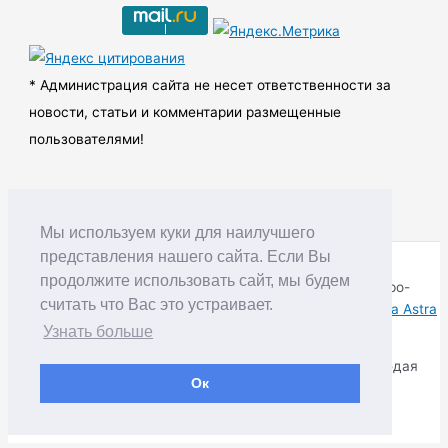
и
в
ы
* Администрация сайта не несет ответственности за
новости, статьи и комментарии размещенные
пользователями!
Мы используем куки для наилучшего
представления нашего сайта. Если Вы
продолжите использовать сайт, мы будем
Copyright © RUDNIK.MOBI 28.06.2008 - 2026 | Северо-
считать что Вас это устраивает.
Енисейский округ Красноярского края | Powered by
Тема Astra
WordPress
Узнать больше
Копирование материалов разрешается только соблюдая
Ок
Правила