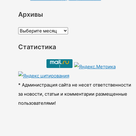
Архивы
А
р
Статистика
х
и
в
ы
* Администрация сайта не несет ответственности
за новости, статьи и комментарии размещенные
пользователями!