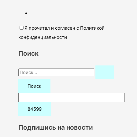
Я прочитал и согласен с Политикой
конфиденциальности
Поиск
П
о
и
с
к
:
Подпишись на новости