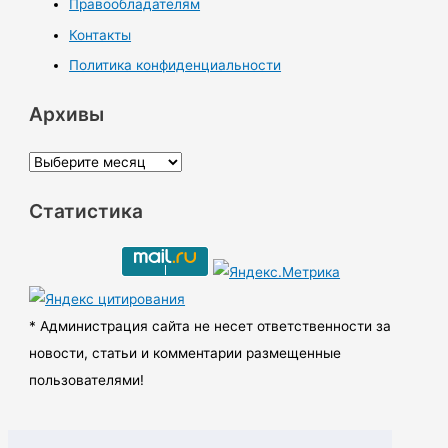
Правообладателям
Контакты
Политика конфиденциальности
Архивы
А
р
Статистика
х
и
в
ы
* Администрация сайта не несет ответственности за
новости, статьи и комментарии размещенные
пользователями!