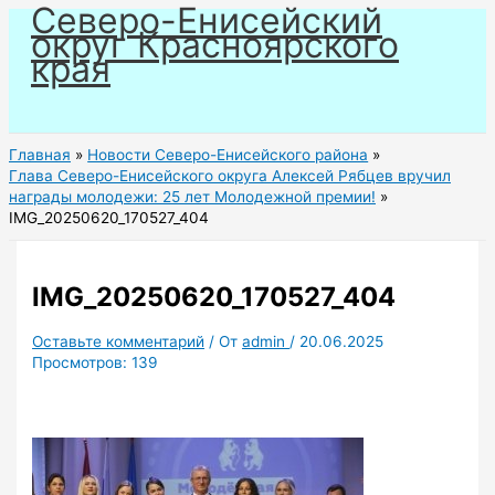
Северо-Енисейский
Перейти
округ Красноярского
к
края
содержимому
Главная
Новости Северо-Енисейского района
Глава Северо-Енисейского округа Алексей Рябцев вручил
награды молодежи: 25 лет Молодежной премии!
IMG_20250620_170527_404
IMG_20250620_170527_404
Оставьте комментарий
/ От
admin
/
20.06.2025
Просмотров:
139