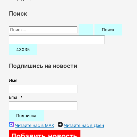
Поиск
П
о
и
с
к
Подпишись на новости
:
Имя
Email *
Читайте нас в MAX
|
Читайте нас в Дзен