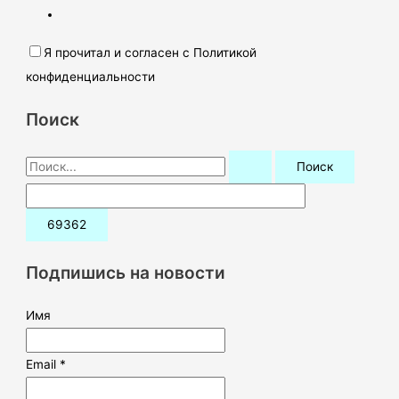
Я прочитал и согласен с Политикой
конфиденциальности
Поиск
П
о
и
с
к
Подпишись на новости
:
Имя
Email *