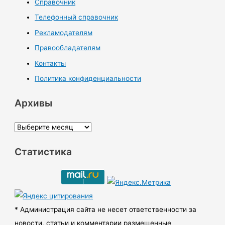
Справочник
Телефонный справочник
Рекламодателям
Правообладателям
Контакты
Политика конфиденциальности
Архивы
А
р
Статистика
х
и
в
ы
* Администрация сайта не несет ответственности за
новости, статьи и комментарии размещенные