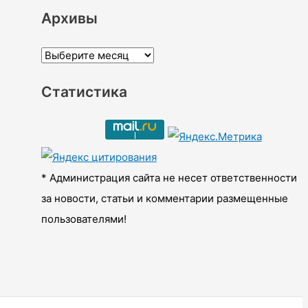
Архивы
А
р
Статистика
х
и
в
ы
* Администрация сайта не несет ответственности
за новости, статьи и комментарии размещенные
пользователями!