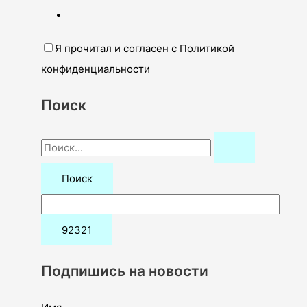
Я прочитал и согласен с Политикой
конфиденциальности
Поиск
П
о
и
с
к
:
Подпишись на новости