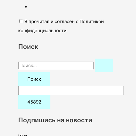
Я прочитал и согласен с Политикой
конфиденциальности
Поиск
П
о
и
с
к
:
Подпишись на новости