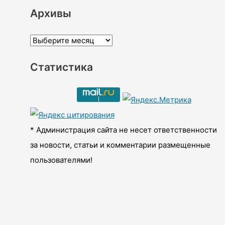
Архивы
А
р
Статистика
х
и
в
ы
* Администрация сайта не несет ответственности
за новости, статьи и комментарии размещенные
пользователями!