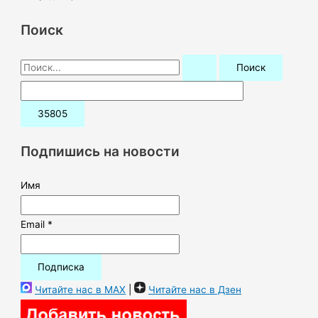
Поиск
П
о
и
с
к
Подпишись на новости
:
Имя
Email *
Читайте нас в MAX
|
Читайте нас в Дзен