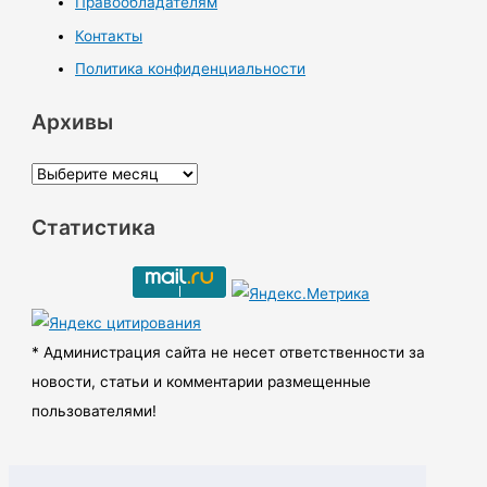
Правообладателям
Контакты
Политика конфиденциальности
Архивы
А
р
Статистика
х
и
в
ы
* Администрация сайта не несет ответственности за
новости, статьи и комментарии размещенные
пользователями!