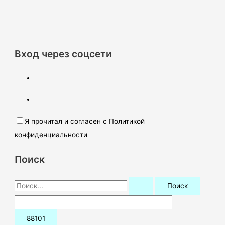
Вход через соцсети
Я прочитал и согласен с Политикой
конфиденциальности
Поиск
П
о
и
с