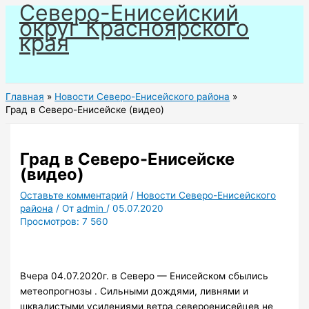
Северо-Енисейский
Перейти
округ Красноярского
к
края
содержимому
Главная
Новости Северо-Енисейского района
Град в Северо-Енисейске (видео)
Град в Северо-Енисейске
(видео)
Оставьте комментарий
/
Новости Северо-Енисейского
района
/ От
admin
/
05.07.2020
Просмотров:
7 560
Вчера 04.07.2020г. в Северо — Енисейском сбылись
метеопрогнозы . Сильными дождями, ливнями и
шквалистыми усилениями ветра североенисейцев не