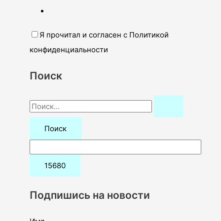
Я прочитал и согласен с Политикой
конфиденциальности
Поиск
П
о
и
с
к
:
Подпишись на новости