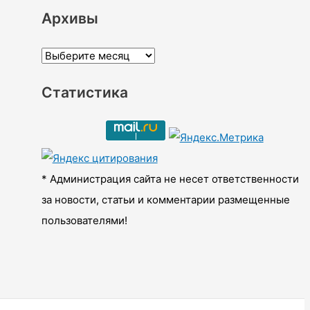
Архивы
А
р
Статистика
х
и
в
ы
* Администрация сайта не несет ответственности
за новости, статьи и комментарии размещенные
пользователями!