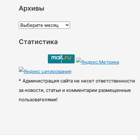
Архивы
А
р
Статистика
х
и
в
ы
* Администрация сайта не несет ответственности
за новости, статьи и комментарии размещенные
пользователями!