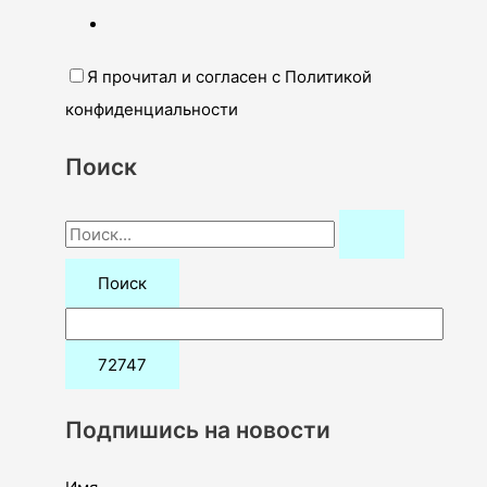
Я прочитал и согласен с Политикой
конфиденциальности
Поиск
П
о
и
с
к
:
Подпишись на новости