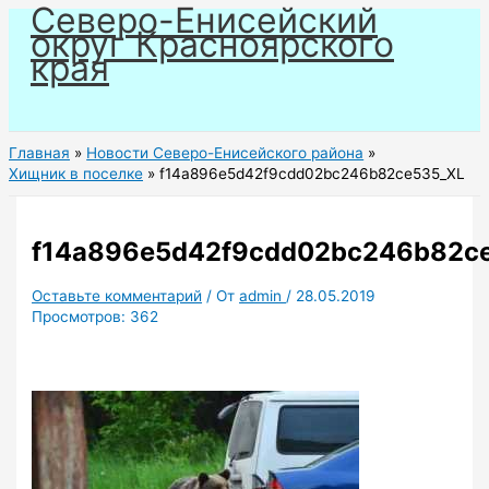
Северо-Енисейский
Перейти
округ Красноярского
к
края
содержимому
Главная
Новости Северо-Енисейского района
Хищник в поселке
f14a896e5d42f9cdd02bc246b82ce535_XL
f14a896e5d42f9cdd02bc246b82c
Оставьте комментарий
/ От
admin
/
28.05.2019
Просмотров:
362