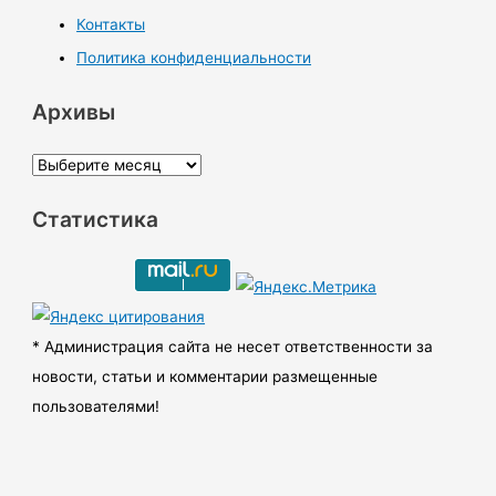
Контакты
Политика конфиденциальности
Архивы
А
р
Статистика
х
и
в
ы
* Администрация сайта не несет ответственности за
новости, статьи и комментарии размещенные
пользователями!