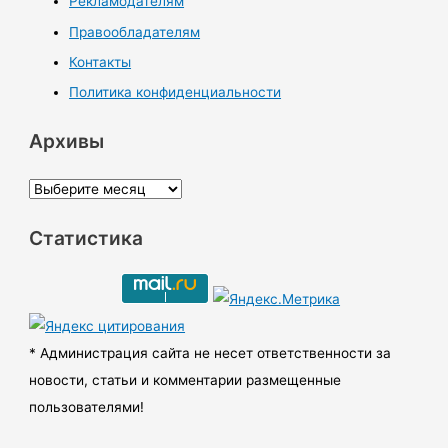
Рекламодателям
Правообладателям
Контакты
Политика конфиденциальности
Архивы
А
р
Статистика
х
и
в
ы
* Администрация сайта не несет ответственности за
новости, статьи и комментарии размещенные
пользователями!