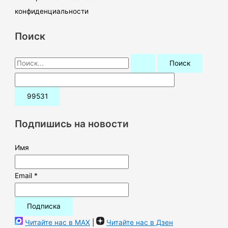
конфиденциальности
Поиск
П
о
и
с
к
Подпишись на новости
:
Имя
Email *
Читайте нас в MAX
|
Читайте нас в Дзен