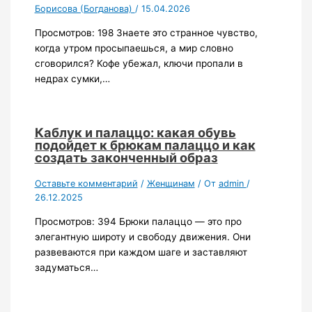
Борисова (Богданова)
/
15.04.2026
Просмотров: 198 Знаете это странное чувство,
когда утром просыпаешься, а мир словно
сговорился? Кофе убежал, ключи пропали в
недрах сумки,…
Каблук и палаццо: какая обувь
подойдет к брюкам палаццо и как
создать законченный образ
Оставьте комментарий
/
Женщинам
/ От
admin
/
26.12.2025
Просмотров: 394 Брюки палаццо — это про
элегантную широту и свободу движения. Они
развеваются при каждом шаге и заставляют
задуматься…