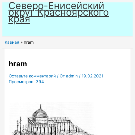
Северо-Енисейский
Перейти
округ Красноярского
к
края
содержимому
Главная
hram
hram
Оставьте комментарий
/ От
admin
/
19.02.2021
Просмотров:
394