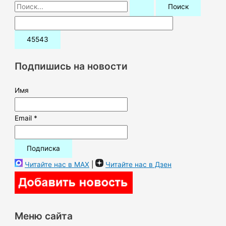
П
о
и
с
к
Подпишись на новости
:
Имя
Email *
Читайте нас в MAX
|
Читайте нас в Дзен
Меню сайта