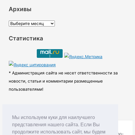
Архивы
А
р
Статистика
х
и
в
ы
* Администрация сайта не несет ответственности за
новости, статьи и комментарии размещенные
пользователями!
Мы используем куки для наилучшего
представления нашего сайта. Если Вы
продолжите использовать сайт, мы будем
Copyright © RUDNIK.MOBI 28.06.2008 - 2026 | Северо-