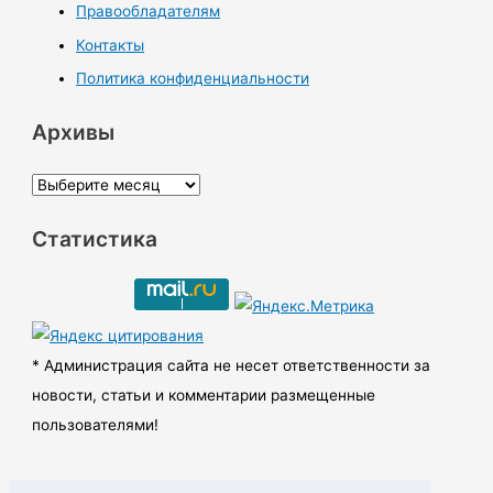
Правообладателям
Контакты
Политика конфиденциальности
Архивы
А
р
Статистика
х
и
в
ы
* Администрация сайта не несет ответственности за
новости, статьи и комментарии размещенные
пользователями!