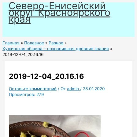
Северо-Енисейский
Перейти
округ Красноярского
к
края
содержимому
Главная
Полезное
Разное
Хужинская община – сохранившая древние знания
2019-12-04_20.16.16
2019-12-04_20.16.16
Оставьте комментарий
/ От
admin
/
28.01.2020
Просмотров:
279