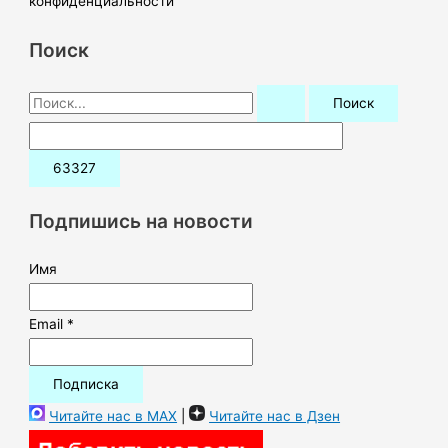
конфиденциальности
Поиск
П
о
и
с
к
Подпишись на новости
:
Имя
Email *
Читайте нас в MAX
|
Читайте нас в Дзен