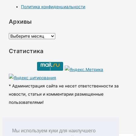
Политика конфиденциальности
Архивы
А
р
Статистика
х
и
в
ы
* Администрация сайта не несет ответственности за
новости, статьи и комментарии размещенные
пользователями!
Мы используем куки для наилучшего