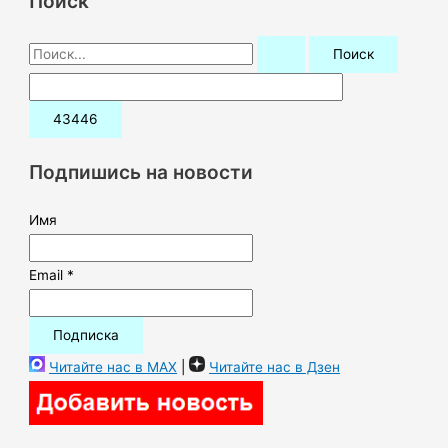
Поиск
П
о
и
с
к
Подпишись на новости
:
Имя
Email *
Читайте нас в MAX
|
Читайте нас в Дзен