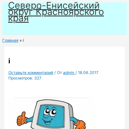
Северо-Енисейский
Перейти
округ Красноярского
к
края
содержимому
Главная
i
i
Оставьте комментарий
/ От
admin
/
18.06.2017
Просмотров:
327