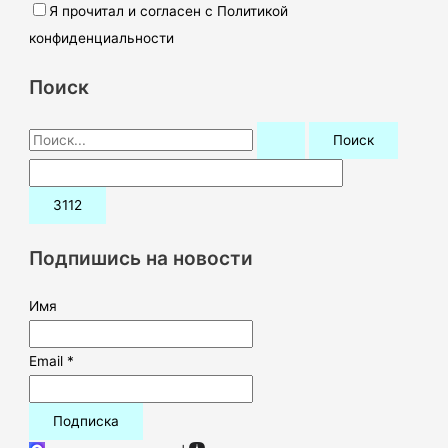
Я прочитал и согласен с Политикой
конфиденциальности
Поиск
П
о
и
с
к
Подпишись на новости
:
Имя
Email *