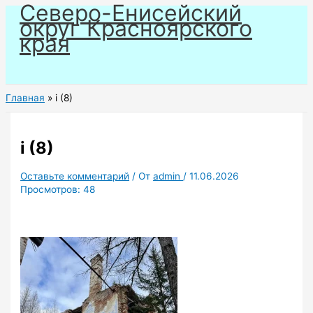
Северо-Енисейский
Перейти
округ Красноярского
к
края
содержимому
Главная
i (8)
i (8)
Оставьте комментарий
/ От
admin
/
11.06.2026
Просмотров:
48