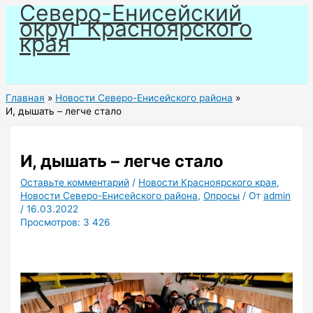
Северо-Енисейский
Перейти
округ Красноярского
к
края
содержимому
Главная
Новости Северо-Енисейского района
И, дышать – легче стало
И, дышать – легче стало
Оставьте комментарий
/
Новости Красноярского края
,
Новости Северо-Енисейского района
,
Опросы
/ От
admin
/
16.03.2022
Просмотров:
3 426