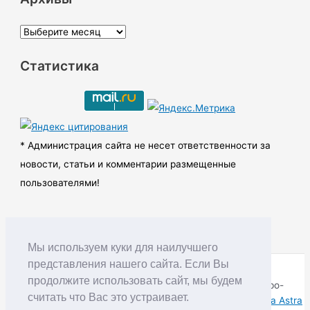
А
р
Статистика
х
и
в
ы
* Администрация сайта не несет ответственности за
новости, статьи и комментарии размещенные
пользователями!
Мы используем куки для наилучшего
представления нашего сайта. Если Вы
продолжите использовать сайт, мы будем
Copyright © RUDNIK.MOBI 28.06.2008 - 2026 | Северо-
считать что Вас это устраивает.
Енисейский округ Красноярского края | Powered by
Тема Astra