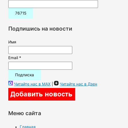
о
и
с
к
Подпишись на новости
:
Имя
Email *
Читайте нас в MAX
|
Читайте нас в Дзен
Меню сайта
Главная