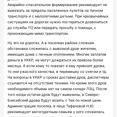
Аварийно-спасательное формирование рекомендует не
выезжать за пределы населенных пунктов на личном
транспорте и с малолетними детьми. При чрезвычайных
систуациях на дорогах нужно постараться дозвониться
до службы 112 или передать просьбу о помощи, с
проезжающим мимо транспортом.
Ну это на дорогах. А в поселках района сложная
обстановка сложилась с вывозкой дров жителям,
имеющих дома с печным отоплением. Многие заплатив
деньги в УККР, не могут дождаться их привоза более
месяца. А если кому то повезет и ему привозят дрова,
то они ужасного качества, в перемешку со снегом и тд.
На вопросы в УККР о сроках доставки дров, диспетчеры
ссылаются на отсутствие техники. Но кроме этого дров
необходимого объема нет на самом складе ЛЗЦ. После
того когда остатки дров будут вывезены, в Северо-
Енисейский дрова будут возить с Теи по новой цене.
Администрация поселка, в лице Тефановой Н.Ю.
рекомендует мнгогодетным семьям у кого сложилась