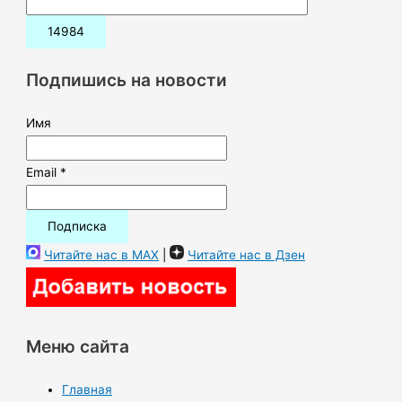
и
с
к
Подпишись на новости
:
Имя
Email *
Читайте нас в MAX
|
Читайте нас в Дзен
Меню сайта
Главная