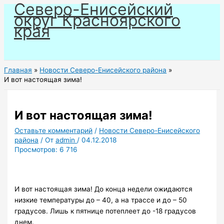
Северо-Енисейский
Перейти
округ Красноярского
к
края
содержимому
Главная
Новости Северо-Енисейского района
И вот настоящая зима!
И вот настоящая зима!
Оставьте комментарий
/
Новости Северо-Енисейского
района
/ От
admin
/
04.12.2018
Просмотров:
6 716
И вот настоящая зима! До конца недели ожидаются
низкие температуры до – 40, а на трассе и до – 50
градусов. Лишь к пятнице потеплеет до -18 градусов
днем.