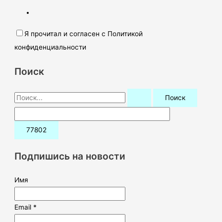
Я прочитал и согласен с Политикой
конфиденциальности
Поиск
П
о
и
с
к
Подпишись на новости
:
Имя
Email *