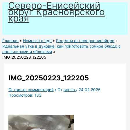
Северо-Енисейский
Перейти
округ Красноярского
к
края
содержимому
Главная
Немного о еде
Рецепты от североенисейцев
Идеальная утка в духовке: как приготовить сочное блюдо с
апельсинами и яблоками
IMG_20250223_122205
IMG_20250223_122205
Оставьте комментарий
/ От
admin
/
24.02.2025
Просмотров:
133