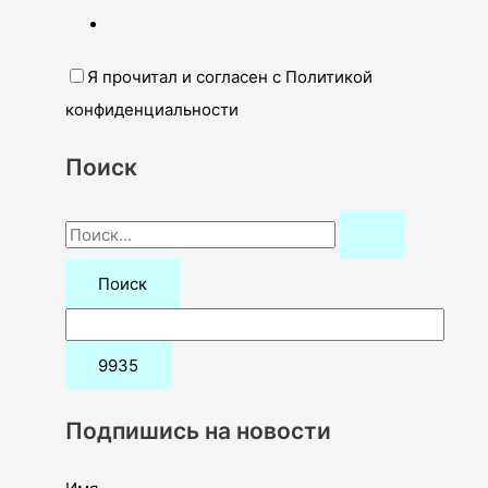
Я прочитал и согласен с Политикой
конфиденциальности
Поиск
П
о
и
с
к
:
Подпишись на новости