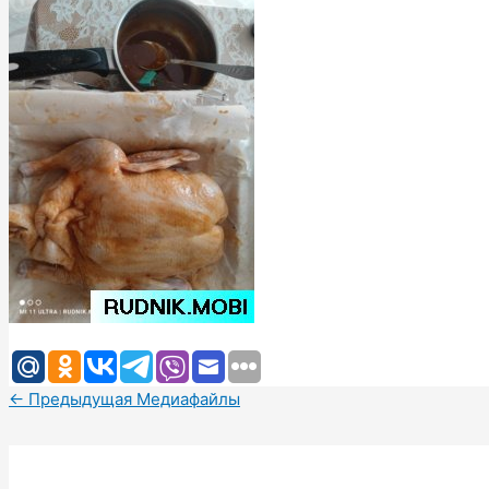
←
Предыдущая Медиафайлы