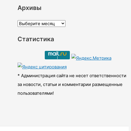
Архивы
А
р
Статистика
х
и
в
ы
* Администрация сайта не несет ответственности
за новости, статьи и комментарии размещенные
пользователями!