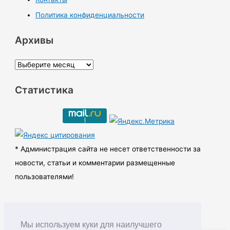
Политика конфиденциальности
Архивы
А
р
Статистика
х
и
в
ы
* Администрация сайта не несет ответственности за
новости, статьи и комментарии размещенные
пользователями!
Мы используем куки для наилучшего