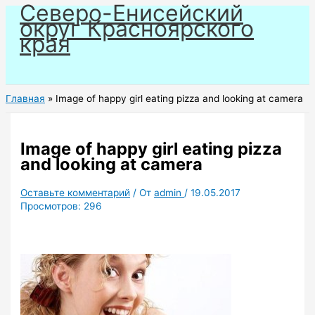
Северо-Енисейский
Перейти
округ Красноярского
к
края
содержимому
Главная
Image of happy girl eating pizza and looking at camera
Image of happy girl eating pizza
and looking at camera
Оставьте комментарий
/ От
admin
/
19.05.2017
Просмотров:
296