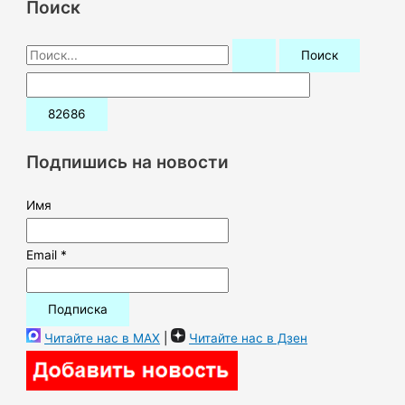
Поиск
П
о
и
с
к
Подпишись на новости
:
Имя
Email *
Читайте нас в MAX
|
Читайте нас в Дзен