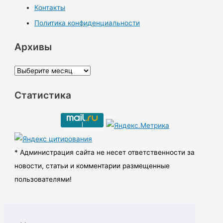
Контакты
Политика конфиденциальности
Архивы
А
р
Статистика
х
и
в
ы
* Администрация сайта не несет ответственности за
новости, статьи и комментарии размещенные
пользователями!