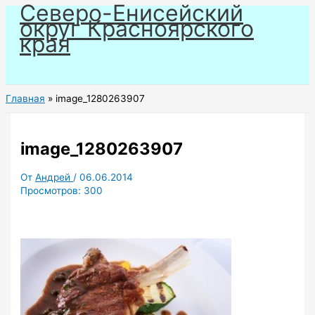
Северо-Енисейский
Перейти
округ Красноярского
к
края
содержимому
Главная
image_1280263907
image_1280263907
От
Андрей
/
06.06.2014
Просмотров:
300