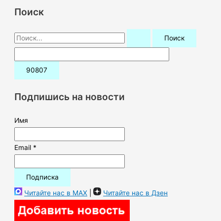
Поиск
П
о
и
с
к
Подпишись на новости
:
Имя
Email *
Читайте нас в MAX
|
Читайте нас в Дзен