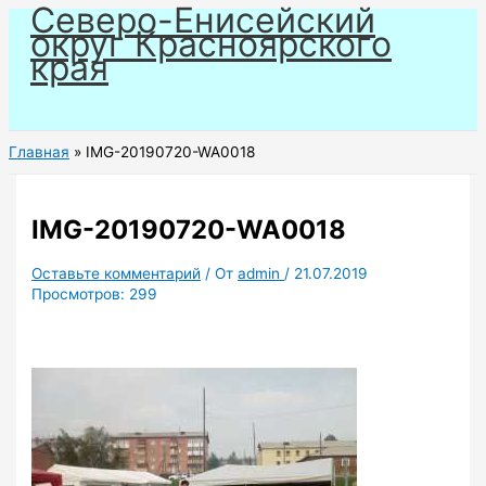
Северо-Енисейский
Перейти
округ Красноярского
к
края
содержимому
Главная
IMG-20190720-WA0018
IMG-20190720-WA0018
Оставьте комментарий
/ От
admin
/
21.07.2019
Просмотров:
299