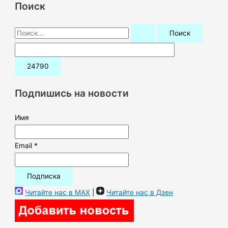
Поиск
П
о
и
с
к
Подпишись на новости
:
Имя
Email *
Читайте нас в MAX
|
Читайте нас в Дзен