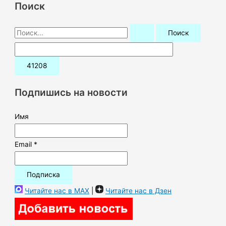
Поиск
П
о
и
с
к
Подпишись на новости
:
Имя
Email *
Читайте нас в MAX
|
Читайте нас в Дзен