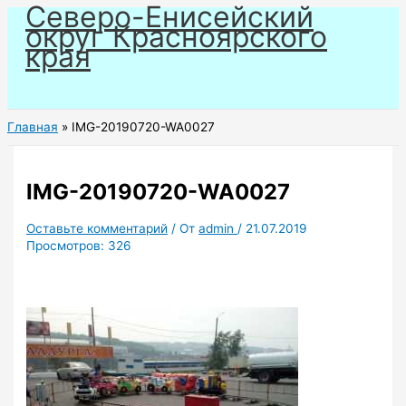
Северо-Енисейский
Перейти
округ Красноярского
к
края
содержимому
Главная
IMG-20190720-WA0027
IMG-20190720-WA0027
Оставьте комментарий
/ От
admin
/
21.07.2019
Просмотров:
326