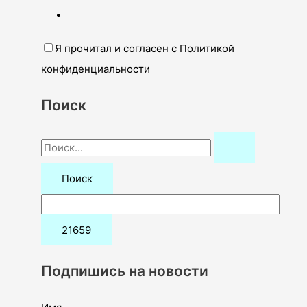
Я прочитал и согласен с Политикой
конфиденциальности
Поиск
П
о
и
с
к
:
Подпишись на новости