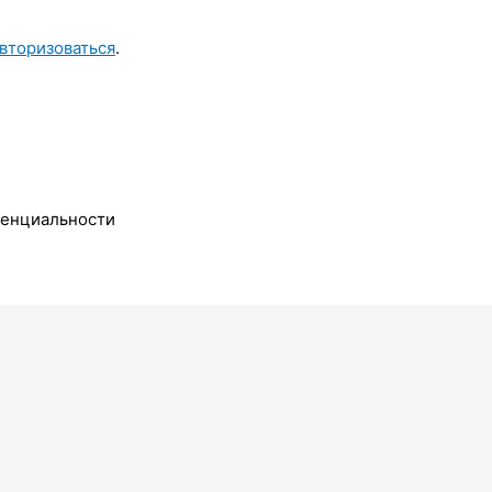
вторизоваться
.
денциальности