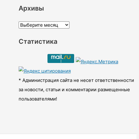
Архивы
А
р
Статистика
х
и
в
ы
* Администрация сайта не несет ответственности
за новости, статьи и комментарии размещенные
пользователями!