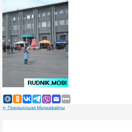
←
Предыдущая Медиафайлы