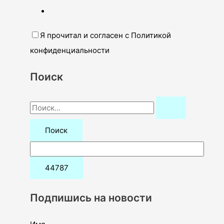
Я прочитал и согласен с Политикой
конфиденциальности
Поиск
П
о
и
с
к
:
Подпишись на новости