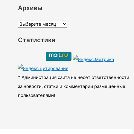
Архивы
А
р
Статистика
х
и
в
ы
* Администрация сайта не несет ответственности
за новости, статьи и комментарии размещенные
пользователями!