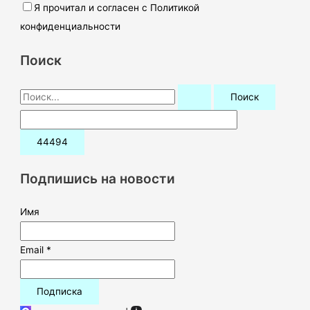
Я прочитал и согласен с Политикой
конфиденциальности
Поиск
П
о
и
с
к
Подпишись на новости
:
Имя
Email *