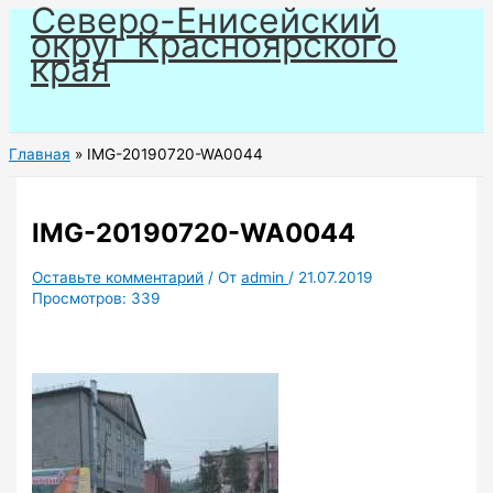
Северо-Енисейский
Перейти
округ Красноярского
к
края
содержимому
Главная
IMG-20190720-WA0044
IMG-20190720-WA0044
Оставьте комментарий
/ От
admin
/
21.07.2019
Просмотров:
339