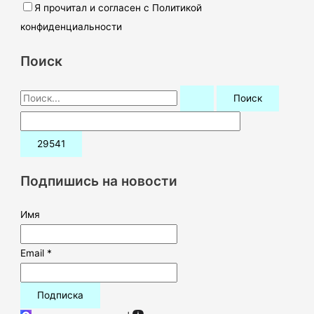
Я прочитал и согласен с Политикой
конфиденциальности
Поиск
П
о
и
с
к
Подпишись на новости
:
Имя
Email *