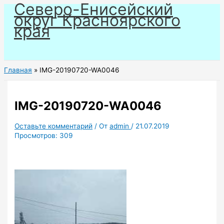
Северо-Енисейский
Перейти
округ Красноярского
к
края
содержимому
Главная
IMG-20190720-WA0046
IMG-20190720-WA0046
Оставьте комментарий
/ От
admin
/
21.07.2019
Просмотров:
309