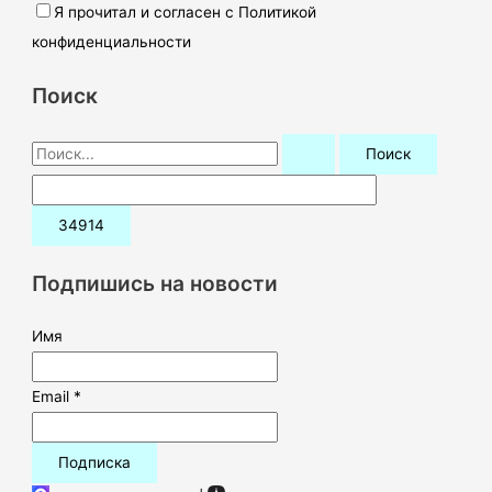
Я прочитал и согласен с Политикой
конфиденциальности
Поиск
П
о
и
с
к
Подпишись на новости
:
Имя
Email *