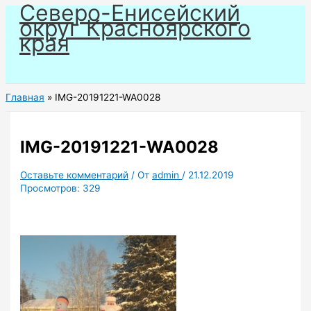
Северо-Енисейский
Перейти
округ Красноярского
к
края
содержимому
Главная
IMG-20191221-WA0028
IMG-20191221-WA0028
Оставьте комментарий
/ От
admin
/
21.12.2019
Просмотров:
329